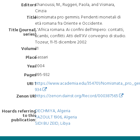
Khanoussi, M., Ruggeri, Paola, and Vismara,
Editors
Cinzia
Nomismata pro gemmis. Pendenti monetali di
Title
età romana fra Oriente e Occidente.
L'Africa romana. Ai confini dell'Impero: contatti,
Title (journal,
series)
scambi, conflitti. Atti dell'XV convegno di studio.
Tozeur, 11-15 dicembre 2002
21
Volume
Sassari
Place
2004
Year
895-932
Pages
https://www.academia.edu/354701/Nomismata_pro_g
URI 1
934
https://zenon.dainst.org/Record/000387565
Zenon URI
DECHMYA, Algeria
Hoards referring
to this
TAZOULT 1906, Algeria
publication:
SIDI BU ZEID, Libya